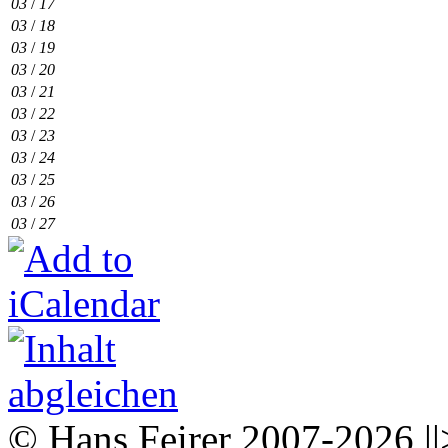
03
/
17
03
/
18
03
/
19
03
/
20
03
/
21
03
/
22
03
/
23
03
/
24
03
/
25
03
/
26
03
/
27
© Hans Feirer 2007-2026 ||